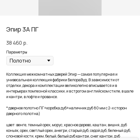
Эпир 3А ПГ
38 460
р.
Параметры
Коллекция межкомнатных дверей Эпир — самая популярная и
унивесальная коллекция фабрики БелораВуд. В зависимости от
отделки, декора и комплектации великолепно вписывается и в
интерьерах помпезной классики, и в строгом английском стиле, в шале
и кантри, в лофте и провансе.
* дверное полотно ПГ+коробка дуб+наличник дуб 80 мм с 2-х сторон
дверного полотна)
цвет: венге, темный орех, морус, красное дерево, каштан, вишня, дуб
коньяк, орех, светлый орех, анегри, старый дуб, седой дуб, беленый дуб,
слоновой кости, крем, белый, белый дуб кантри, снег кантри, дуб