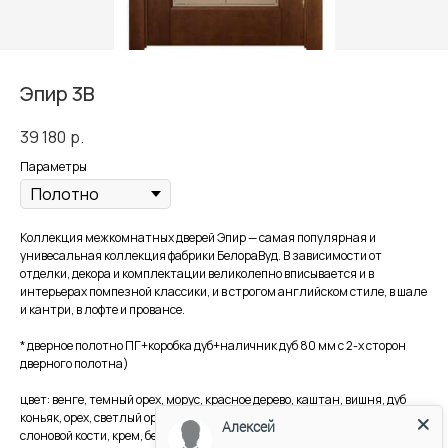
Эпир 3В
39 180
р.
Параметры
Коллекция межкомнатных дверей Эпир — самая популярная и
унивесальная коллекция фабрики БелораВуд. В зависимости от
отделки, декора и комплектации великолепно вписывается и в
интерьерах помпезной классики, и в строгом английском стиле, в шале
и кантри, в лофте и провансе.
* дверное полотно ПГ+коробка дуб+наличник дуб 80 мм с 2-х сторон
дверного полотна)
цвет: венге, темный орех, морус, красное дерево, каштан, вишня, дуб
коньяк, орех, светлый орех, анегри, старый дуб, седой дуб, беленый дуб,
Алексей
слоновой кости, крем, белый,белый дуб кантри, снег кантри, дуб